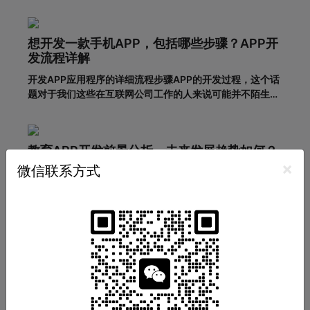
利，所以市面上的移动网购平台越来越多。为了更好地吸引
用户，许多企业和商家开始致力于返利购物app的建设。返
利购物app有什么优势？一、在网络上购买商品有哪些利
想开发一款手机APP，包括哪些步骤？APP开
弊?对于消费者的
发流程详解
开发APP应用程序的详细流程步骤APP的开发过程，这个话
题对于我们这些在互联网公司工作的人来说可能并不陌生，
但是对于很多没有接触过这个板块的人来说，就比较难理解
了。其实，APP开发的流程并不复杂，接下来就带大家一起
看一下一套完整的APP开发流程包含哪些步骤。一、基本功
教育APP开发前景分析，未来发展趋势如何？
能需求阶段0
×
微信联系方式
教育类APP发展前景如何？教育类APP发展前景如何？
2019-09-2913:16教育培训APP是为培训机构搭建的一个
智能化、个性化、信息化的网络展示平台。在线教育春天真
的来了吗？据调查，截至2018年6月，我国网民规模达8.02
亿，普及率57.7%。其中，手机网民规模已达7.8
闲置租赁APP开发，基础功能有哪些？种类如
何划分？
租房APP开发有哪些类型？租房APP开发功能方案——上海
爱易租房APP开发有哪些类型？租房APP开发的功能方案
adinnet/2021-02-2213:47/APP开发闲置租房APP开发的