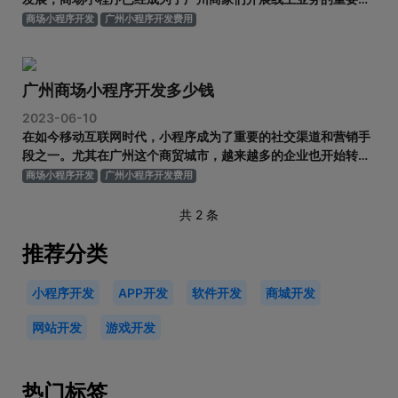
具。广州商场小程序具备了实时推送、便捷购物、在线支付等功
商场小程序开发
广州小程序开发费用
能，极大地提高了商家的运营效率和用户体验。但是，广州商场
小程序的开发费用却一直备受关注。那么，广州商场小程序的开
发费用究竟是多少呢
广州商场小程序开发多少钱
2023-06-10
在如今移动互联网时代，小程序成为了重要的社交渠道和营销手
段之一。尤其在广州这个商贸城市，越来越多的企业也开始转向
小程序开发以期提高自己的品牌知名度和销售业绩。那么，广州
商场小程序开发
广州小程序开发费用
商场小程序开发多少钱呢？下面我们就来详细探讨一下。 首先，
需要明确的是，小程序开发的价格是根据所需的功能和复杂程度
共 2 条
而定的。这就意味着
推荐分类
小程序开发
APP开发
软件开发
商城开发
网站开发
游戏开发
热门标签