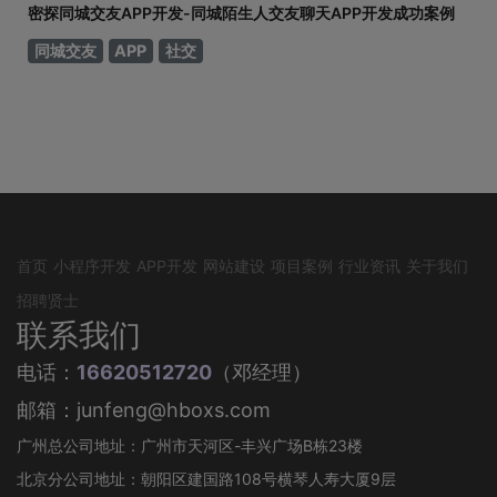
密探同城交友APP开发-同城陌生人交友聊天APP开发成功案例
同城交友
APP
社交
首页
小程序开发
APP开发
网站建设
项目案例
行业资讯
关于我们
招聘贤士
联系我们
电话：
16620512720
（邓经理）
邮箱：junfeng@hboxs.com
广州总公司地址：广州市天河区-丰兴广场B栋23楼
北京分公司地址：朝阳区建国路108号横琴人寿大厦9层