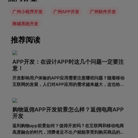
广州小程序开发
广州APP开发
广州软件开发
商城系统开发
推荐阅读
APP开发：在设计APP时这几个问题一定要注
意！
开发影响用户体验的APP应用需要注意哪些问题？随着移动
互联网的发展，人们对APP应用的需求越来越大，这也给企
业带来了更多的商机，于是很多企业开始开发长沙APP，希
望从中获得更多的发展机会。当然，并不仅仅是开发APP应
用就能达到目的。前提一定是保证APP应用的优秀用户体
购物返佣APP开发前景怎么样？返佣电商APP
验。这样，在
开发
返利购物app前景如何？值得开发吗？在互联网和移动电商
高度融合的时代，消费者足不出户就能享受到购买商品的便