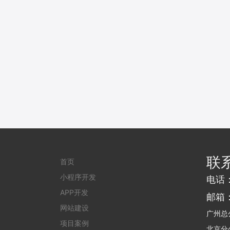
联
首页
小程序开发
电话
APP开发
邮箱：j
网站建设
广州总
项目案例
北京分