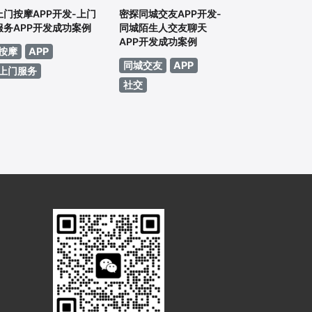
上门按摩APP开发-上门
密探同城交友APP开发-
服务APP开发成功案例
同城陌生人交友聊天
APP开发成功案例
按摩
APP
同城交友
APP
上门服务
社交