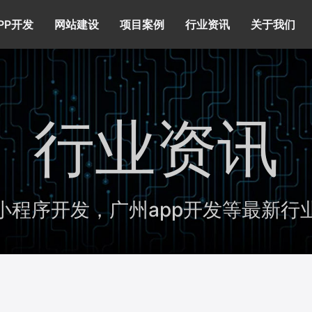
PP开发
网站建设
项目案例
行业资讯
关于我们
行业资讯
小程序开发，广州app开发等最新行