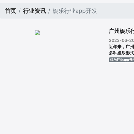
首页
行业资讯
娱乐行业app开发
广州娱乐行
2023-06-2
近年来，广州
多种娱乐形式
及，更多的人
娱乐行业app开
娱乐行业ap
因不同类型而