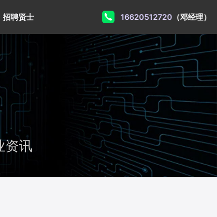
招聘贤士
16620512720
（邓经理）
业资讯