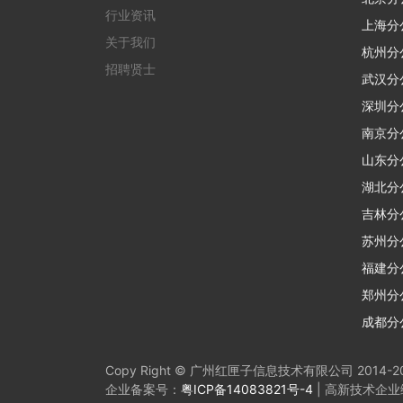
行业资讯
上海分
关于我们
杭州分
招聘贤士
武汉分
深圳分
南京分
山东分
湖北分
吉林分
苏州分
福建分
郑州分
成都分
Copy Right © 广州红匣子信息技术有限公司 2014-2026 保
企业备案号：
粤ICP备14083821号-4
| 高新技术企业