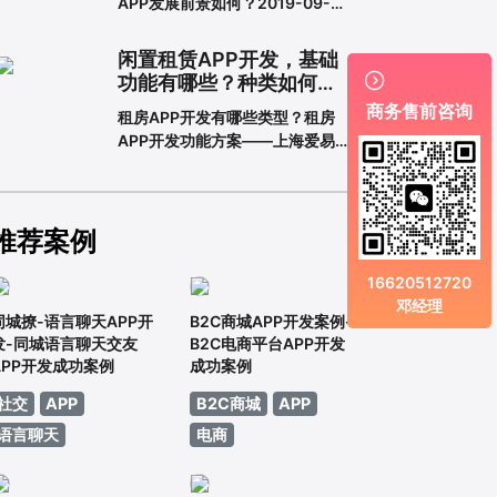
APP发展前景如何？2019-09-
一下一套完整的APP开发流程包含
2913:16教育培训APP是为培训机
哪些步骤。一、基本功能需求阶段
构搭建的一个智能化、个性化、信
0
闲置租赁APP开发，基础
息化的网络展示平台。在线教育春

功能有哪些？种类如何划
天真的来了吗？据调查，截至
分？
商务售前咨询
租房APP开发有哪些类型？租房
2018年6月，我国网民规模达
APP开发功能方案——上海爱易租
8.02亿，普及率57.7%。其中，手
房APP开发有哪些类型？租房APP
机网民规模已达7.8
开发的功能方案adinnet/2021-
02-2213:47/APP开发闲置租房
APP开发的基本功能有哪些，如何
推荐案例
划分？说到租赁，相信大家都不陌
生。从衣服、玩具到数码家电，再
16620512720
到房屋、车辆
邓经理
同城撩-语言聊天APP开
B2C商城APP开发案例-
发-同城语言聊天交友
B2C电商平台APP开发
APP开发成功案例
成功案例
社交
APP
B2C商城
APP
语言聊天
电商