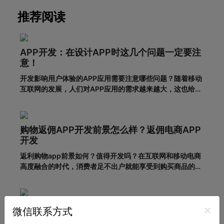
推荐阅读
APP开发：在设计APP时这几个问题一定要注
意！
开发影响用户体验的APP应用需要注意哪些问题？随着移动
互联网的发展，人们对APP应用的需求越来越大，这也给企
业带来了更多的商机，于是很多企业开始开发长沙APP，希
望从中获得更多的发展机会。当然，并不仅仅是开发APP应
用就能达到目的。前提一定是保证APP应用的优秀用户体
购物返佣APP开发前景怎么样？返佣电商APP
验。这样，在
开发
返利购物app前景如何？值得开发吗？在互联网和移动电商
高度融合的时代，消费者足不出户就能享受到购买商品的便
利，所以市面上的移动网购平台越来越多。为了更好地吸引
用户，许多企业和商家开始致力于返利购物app的建设。返
利购物app有什么优势？一、在网络上购买商品有哪些利
想开发一款手机APP，包括哪些步骤？APP开
×
弊?对于消费者的
微信联系方式
发流程详解