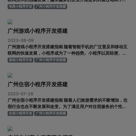
序来进行业务拓展的重要性。广州作为中国南方的经济中心和城
电商小程序开发
广州小程序开发搭建
市创新高地，不仅拥有丰富的人才资源，还拥有先进的技术支持
和完善的产业链条，成为了国内电商小程序开发搭建的重要集聚
地。 广州电商小程
广州游戏小程序开发搭建
2023-08-09
广州游戏小程序开发搭建指南 随着智能手机的广泛普及和移动互
联网的快速发展，小程序成为了一种趋势。小程序以其轻便、便
利和功能丰富的特点，受到了很多企业和开发者的青睐。而在广
游戏小程序开发
广州小程序开发搭建
州，作为中国南方经济中心和互联网产业的发达地区，游戏小程
序的开发搭建也成为了一个热门话题。本文将为大家分享一些关
于广州游戏小程序开
广州住宿小程序开发搭建
2023-07-26
广州住宿小程序开发搭建指南 随着人们旅游需求的不断增加，住
宿行业也在不断发展和改变。为了满足用户对住宿服务的个性化
需求，越来越多的企业开始开发住宿类小程序。广州作为中国一
住宿小程序开发
广州小程序开发搭建
线城市之一，旅游业发展迅速，住宿小程序的开发在这里具有巨
大的潜力和市场需求。本文将介绍广州住宿小程序开发搭建的相
关内容，帮助读者了