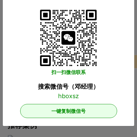
开发APP应用程序的详细流程步骤APP的开发过程，这个话
题对于我们这些在互联网公司工作的人来说可能并不陌生，
但是对于很多没有接触过这个板块的人来说，就比较难理解
了。其实，APP开发的流程并不复杂，接下来就带大家一起
看一下一套完整的APP开发流程包含哪些步骤。一、基本功
教育APP开发前景分析，未来发展趋势如何？
能需求阶段0
教育类APP发展前景如何？教育类APP发展前景如何？
2019-09-2913:16教育培训APP是为培训机构搭建的一个
智能化、个性化、信息化的网络展示平台。在线教育春天真
项目案例
的来了吗？据调查，截至2018年6月，我国网民规模达8.02
扫一扫微信联系
亿，普及率57.7%。其中，手机网民规模已达7.8
闲置租赁APP开发，基础功能有哪些？种类如
何划分？
搜索微信号（邓经理）
租房APP开发有哪些类型？租房APP开发功能方案——上海
爱易租房APP开发有哪些类型？租房APP开发的功能方案
adinnet/2021-02-2213:47/APP开发闲置租房APP开发的
一键复制微信号
基本功能有哪些，如何划分？说到租赁，相信大家都不陌
生。从衣服、玩具到数码家电，再到房屋、车辆
推荐案例