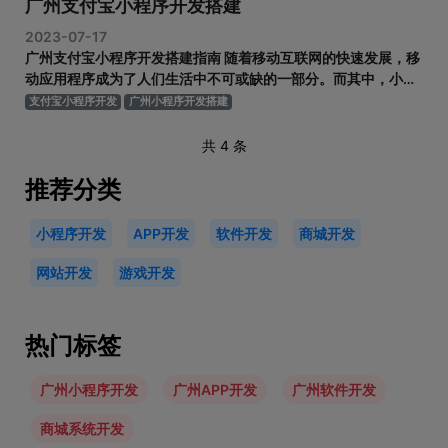
广州支付宝小程序开发搭建
2023-07-17
广州支付宝小程序开发搭建指南 随着移动互联网的快速发展，移
动应用程序成为了人们生活中不可或缺的一部分。而其中，小程
序作为一种新型的应用形式，备受关注。在中国，支付宝小程序
支付宝小程序开发
广州小程序开发搭建
在推出后迅速获得了广泛的应用和认可。本文将为大家介绍广州
支付宝小程序开发搭建的方法和步骤。 一、注册支付宝开发者账
共 4 条
号 在开始开发支
推荐分类
小程序开发
APP开发
软件开发
商城开发
网站开发
游戏开发
热门标签
广州小程序开发
广州APP开发
广州软件开发
商城系统开发